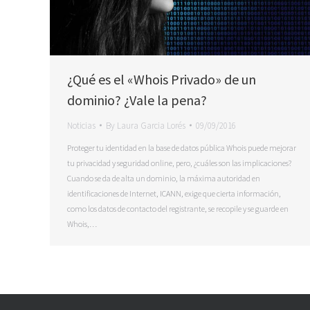
¿Qué es el «Whois Privado» de un
dominio? ¿Vale la pena?
Noticias
By
Laura Garcia Lorés
09/09/2016
Proteger tu identidad en la base de datos pública Whois puede mejorar
tu privacidad y seguridad online, pero, ¿cuáles son las implicaciones?
Cuando se da de alta un dominio, la máxima autoridad en
identificaciones de Internet, ICANN, exige que cierta información,
como los datos de contacto del registrante, se recopile y se guarde en
Whois,…