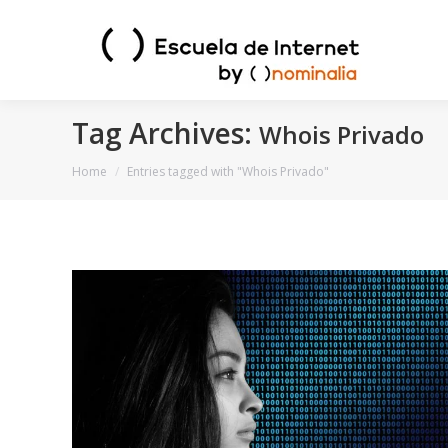
Tag Archives:
Whois Privado
You are here:
Home
Entries tagged with "Whois Privado"