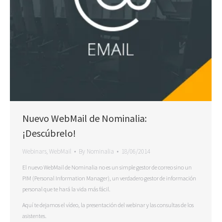
Nuevo WebMail de Nominalia:
¡Descúbrelo!
Webinars
,
WebMail
By
Nominalia
18/06/2014
El nuevo WebMail de Nominalia no es un simple gestor de correo sino un
PIM (Personal Information Manager), un verdadero gestor de información
personal que te hará la vida más fácil.
Aquí te dejamos el vídeo, la presentación del webinar y las consultas de los
asistentes.