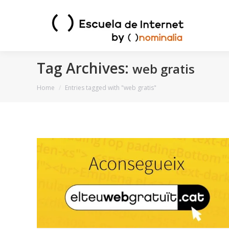
Tag Archives:
web gratis
You are here:
Home
Entries tagged with "web gratis"