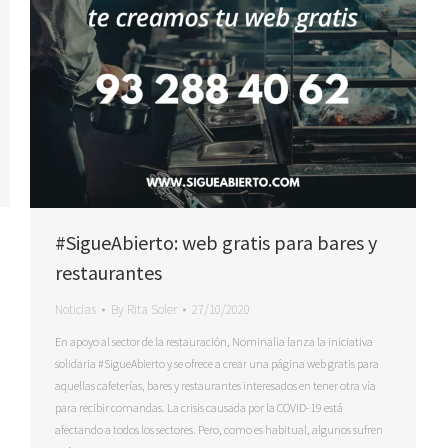
#SigueAbierto: web gratis para bares y
restaurantes
Noticias
By
Rita Soler
27/10/2020
En apoyo al sector de la restauración, Nominalia lanza la iniciativa
solidaria #SigueAbierto y se ofrece a crear una página web gratis para
aquellas cafeterías, bares y restaurantes interesados en tener otra vía
para recibir comandas. La crisis causada por la COVID-19 está
afectando a todos los sectores. Pero, como es habitual, algunos sufren