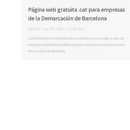
Página web gratuita .cat para empresas
de la Demarcación de Barcelona
Noticias
By
Rita Soler
03/08/2021
La Cambra de Comerç de Barcelona subvenciona una página web .cat
creada por diseñadores profesionales para empresas y autónomos de la
demarcación de Barcelona.