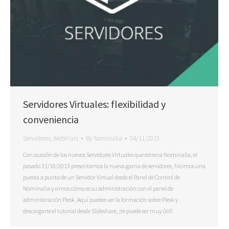
Servidores Virtuales: flexibilidad y
conveniencia
Servidores
,
Webinars
By
Nominalia
04/11/2013
Con ocasión de los nuevos Servidores Virtuales que estrena Nominalia, el
pasado 31/10/2013 presentamos la nueva gama de servidores, hicimos una
puesta a punto de un Servidor Virtual desde el Panel de Control de
Nominalia y vimos cómo es su administración con el panel de
administración Plesk. Aquí puedes ver la formación sobre Plesk y
descargarte el tutorial desde Slideshare, ¡te puede ser muy útil!