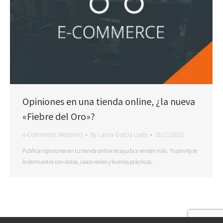
Opiniones en una tienda online, ¿la nueva
«Fiebre del Oro»?
e-Commerce
,
Webinars
By
Laura Garcia Lorés
16/11/2015
Publicar opiniones en tu tienda online te ayuda a vender más. Trustivity te
lo demuestra con datos, casos reales y buenas prácticas.