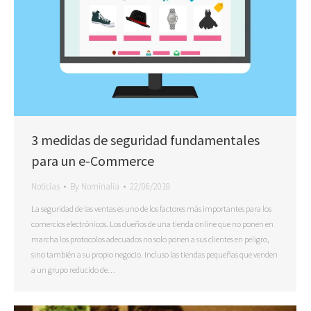
3 medidas de seguridad fundamentales
para un e-Commerce
Noticias
By
Nominalia
22/06/2018
La seguridad de las ventas es uno de los factores más importantes para los
comercios electrónicos. Los dueños de una tienda online que no ponen en
marcha los protocolos adecuados no solo ponen a sus clientes en peligro,
sino también a su propio negocio. Incluso las tiendas pequeñas que venden
a un grupo reducido de…