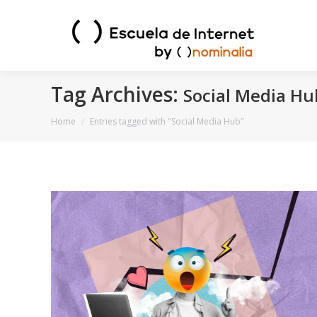
Tag Archives:
Social Media Hu
You are here:
Home
Entries tagged with "Social Media Hub"