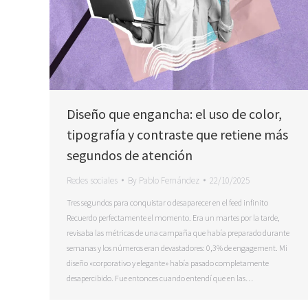
Diseño que engancha: el uso de color,
tipografía y contraste que retiene más
segundos de atención
Redes sociales
By
Pablo Fernández
22/10/2025
Tres segundos para conquistar o desaparecer en el feed infinito
Recuerdo perfectamente el momento. Era un martes por la tarde,
revisaba las métricas de una campaña que había preparado durante
semanas y los números eran devastadores: 0,3% de engagement. Mi
diseño «corporativo y elegante» había pasado completamente
desapercibido. Fue entonces cuando entendí que en las…