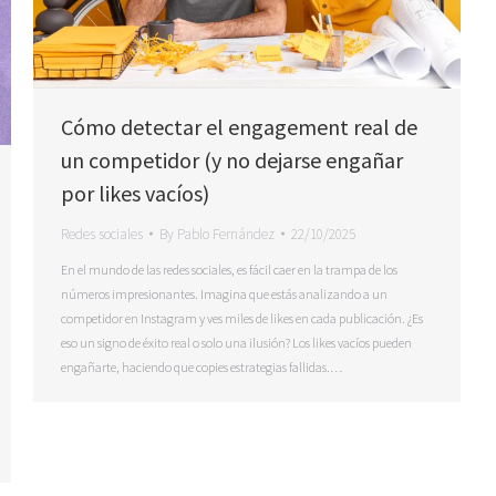
Cómo detectar el engagement real de
un competidor (y no dejarse engañar
por likes vacíos)
Redes sociales
By
Pablo Fernández
22/10/2025
En el mundo de las redes sociales, es fácil caer en la trampa de los
números impresionantes. Imagina que estás analizando a un
competidor en Instagram y ves miles de likes en cada publicación. ¿Es
eso un signo de éxito real o solo una ilusión? Los likes vacíos pueden
engañarte, haciendo que copies estrategias fallidas.…