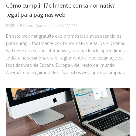
Cómo cumplir fácilmente con la normativa
legal para páginas web
RGPD
By
Laura Garcia Lorés
04/03/2024
En este webinar gratuito exploramos las claves esenciales
para cumplir fácilmente con la normativa legal para páginas
web. Fue una sesión interactiva y amena donde aprendimos
todo lo necesario sobre el reglamento al que están sujetos
los sitios web de España, Europa y del resto del mundo.
Además conseguimos identificar sitios web que no cumplían…