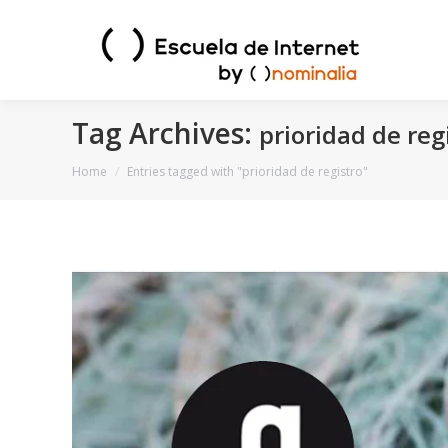
Tag Archives:
prioridad de reg
You are here:
Home
Entries tagged with "prioridad de registro"