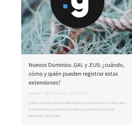
Nuevos Dominios .GAL y .EUS: ¿cuándo,
cómo y quién pueden registrar estas
extensiones?
Noticias
By
Nominalia
22/09/2014
¿Cómo, cuándo y quién puede registrar un dominio .EUS o .GAL? Aquí
te lo contamos y más aún en el webinar gratis del jueves 25 de
septiembre. ¡Apúntate!