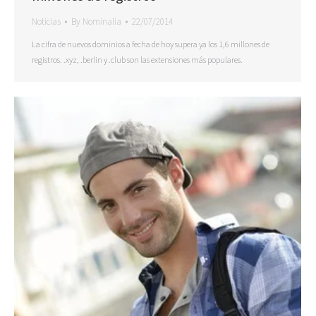
Noticias
By
Nominalia
22/07/2014
La cifra de nuevos dominios a fecha de hoy supera ya los 1,6 millones de
registros. .xyz, .berlin y .club son las extensiones más populares.