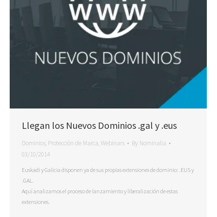
Llegan los Nuevos Dominios .gal y .eus
Dominios
,
Protección de Marca
,
Webinars
By
Nominalia
03/10/2014
Euskadi y Galicia disponen ya de sus propias extensiones de dominio: .EUS y
.GAL.
Aquí analizamos el proceso de lanzamiento y liberalización de estas
extensiones.