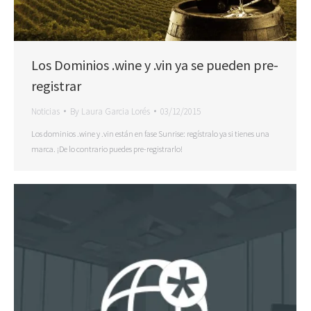
Los Dominios .wine y .vin ya se pueden pre-
registrar
Noticias
By
Laura Garcia Lorés
03/12/2015
Los dominios .wine y .vin están en fase Sunrise: regístralo ya si tienes una
marca. ¡De lo contrario puedes pre-registrarlo!