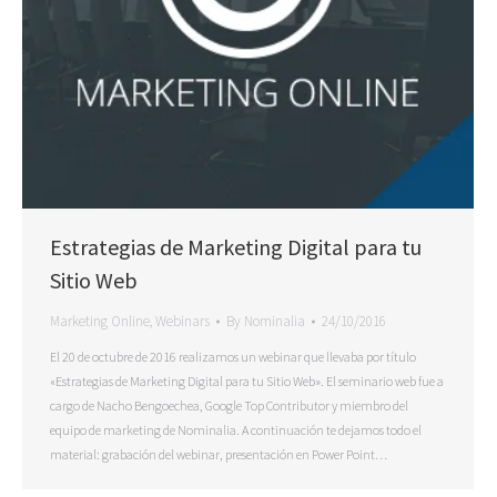
Estrategias de Marketing Digital para tu
Sitio Web
Marketing Online
,
Webinars
By
Nominalia
24/10/2016
El 20 de octubre de 2016 realizamos un webinar que llevaba por título
«Estrategias de Marketing Digital para tu Sitio Web». El seminario web fue a
cargo de Nacho Bengoechea, Google Top Contributor y miembro del
equipo de marketing de Nominalia. A continuación te dejamos todo el
material: grabación del webinar, presentación en Power Point…