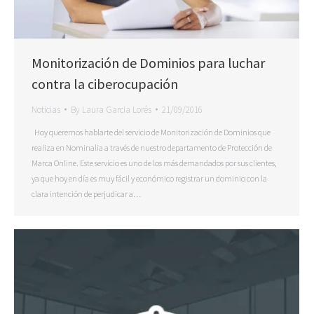
Monitorización de Dominios para luchar
contra la ciberocupación
Noticias
By
Laura Garcia Lorés
21/09/2016
Hoy queremos hablarte del servicio de Monitorización de Dominios que
realiza en Nominalia a través de nuestro departamento de Protección de
Marca Online. Este servicio es uno de los más demandados por sus clientes,
ya que hoy en día es muy fácil y económico registrar un dominio con la
clara intención de perjudicar a…