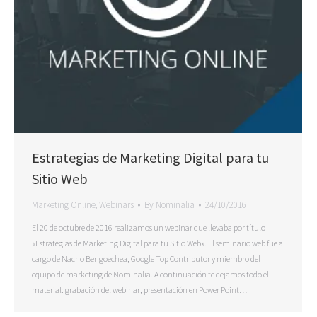
Estrategias de Marketing Digital para tu
Sitio Web
Marketing Online
,
Webinars
By
Nominalia
24/10/2016
El 20 de octubre de 2016 realizamos un webinar que llevaba por título
«Estrategias de Marketing Digital para tu Sitio Web». El seminario web fue a
cargo de Nacho Bengoechea, Google Top Contributor y miembro del
equipo de marketing de Nominalia. A continuación te dejamos todo el
material: grabación del webinar, presentación en Power Point…