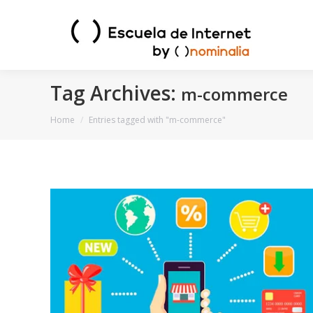
Tag Archives:
m-commerce
You are here:
Home
Entries tagged with "m-commerce"