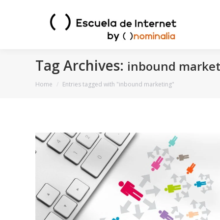
Tag Archives:
inbound market
You are here:
Home
Entries tagged with "inbound marketing"