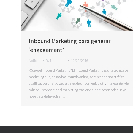
Inbound Marketing para generar
‘engagement’
Noticias
By
Nominalia
12/01/2016
¿Qué es el Inbound Marketing? El Inbound Marketing es una técnica de
marketing que, aplicada al mundo online, consiste en atraer tráfico
cualificado a un sitio web a través de un contenido útil, interesante y de
calidad. Esto se aleja del marketing tradicional en el sentido de que ya
no se trata de invadir al…