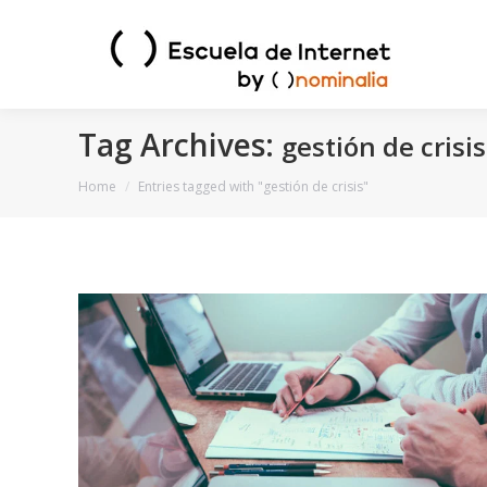
Tag Archives:
gestión de crisis
You are here:
Home
Entries tagged with "gestión de crisis"