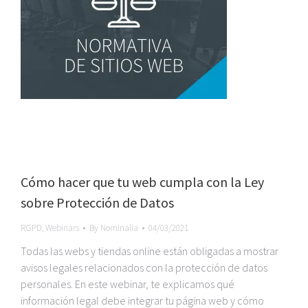
Cómo hacer que tu web cumpla con la Ley
sobre Protección de Datos
RGPD
,
Webinars
By
Nominalia
04/03/2021
Todas las webs y tiendas online están obligadas a mostrar
avisos legales relacionados con la protección de datos
personales. En este webinar, te explicamos qué
información legal debe integrar tu página web y cómo