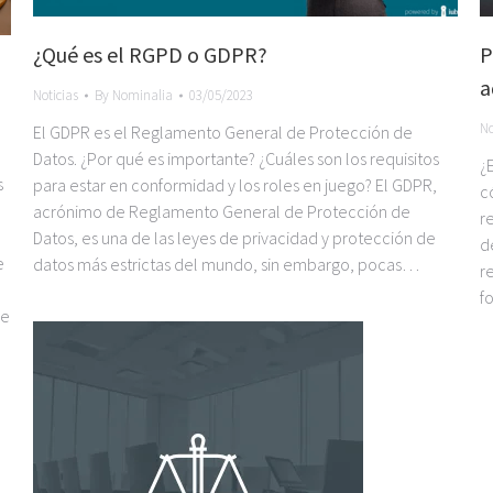
¿Qué es el RGPD o GDPR?
P
a
Noticias
By
Nominalia
03/05/2023
No
El GDPR es el Reglamento General de Protección de
Datos. ¿Por qué es importante? ¿Cuáles son los requisitos
¿
s
para estar en conformidad y los roles en juego? El GDPR,
c
acrónimo de Reglamento General de Protección de
r
Datos, es una de las leyes de privacidad y protección de
d
e
datos más estrictas del mundo, sin embargo, pocas…
r
f
ue