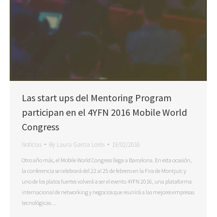
Las start ups del Mentoring Program
participan en el 4YFN 2016 Mobile World
Congress
Noticias
By
Laura Garcia Lorés
19/02/2016
Otro año más, el Mobile World Congress llega a Barcelona. En esta ocasión,
la conferencia se celebrará del 22 al 25 de febrero en la Fira de Montjuïc y
uno de los platos fuertes volverá a ser el evento 4YFN 2016, una plataforma
internacional de networking y negocios que reunirá a las mejores empresas
tecnológicas…