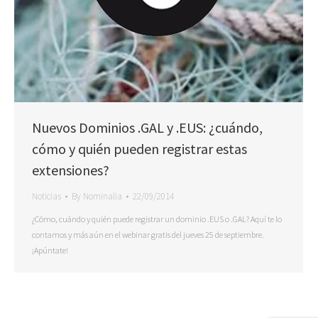
Nuevos Dominios .GAL y .EUS: ¿cuándo,
cómo y quién pueden registrar estas
extensiones?
Noticias
By
Nominalia
22/09/2014
¿Cómo, cuándo y quién puede registrar un dominio .EUS o .GAL? Aquí te lo
contamos y más aún en el webinar gratis del jueves 25 de septiembre.
¡Apúntate!