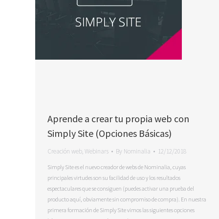
Aprende a crear tu propia web con
Simply Site (Opciones Básicas)
Creación web
,
Webinars
By
Nominalia
12/12/2018
Simply Site es el nuevo creador de webs de Nominalia, cuyas
principales virtudes son su facilidad de uso y los resultados
espectaculares que se consiguen (puedes activar una prueba del
producto aquí, obviamente sin compromiso de compra). En nuestra
primera formación de Simply Site vimos las siguientes opciones