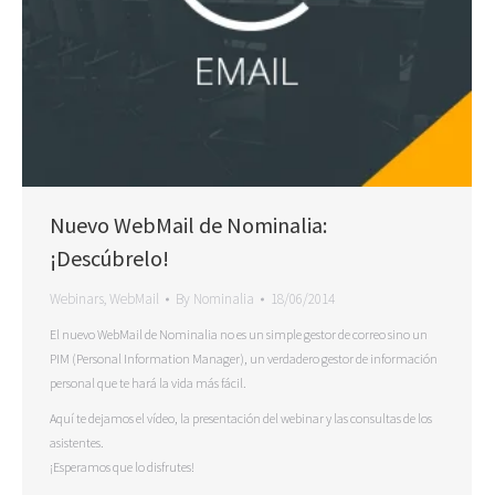
Nuevo WebMail de Nominalia:
¡Descúbrelo!
Webinars
,
WebMail
By
Nominalia
18/06/2014
El nuevo WebMail de Nominalia no es un simple gestor de correo sino un
PIM (Personal Information Manager), un verdadero gestor de información
personal que te hará la vida más fácil.
Aquí te dejamos el vídeo, la presentación del webinar y las consultas de los
asistentes.
¡Esperamos que lo disfrutes!