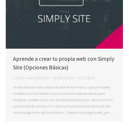
Aprende a crear tu propia web con Simply
Site (Opciones Básicas)
Creación web
,
Webinars
By
Nominalia
12/12/2018
Simply Site es el nuevo creador de webs de Nominalia, cuyas principales
virtudes son su facilidad de uso y los resultados espectaculares que se
consiguen (puedes activar una prueba del producto aquí, obviamente sin
compromiso de compra). En nuestra primera formación de Simply Site
vimos las siguientes opciones básicas: 1. Necesito una página web: ¿por…