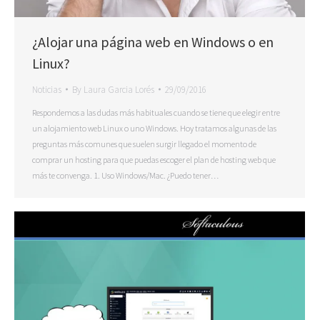
¿Alojar una página web en Windows o en
Linux?
Noticias
By
Laura Garcia Lorés
29/09/2016
Respondemos a las dudas más habituales cuando se tiene que elegir entre
un alojamiento web Linux o uno Windows. Hoy tratamos algunas de las
preguntas más comunes que suelen surgir llegado el momento de
comprar un hosting para que puedas escoger el plan de hosting web que
más te convenga. 1. Uso Windows/Mac. ¿Puedo tener…