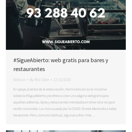
#SigueAbierto: web gratis para bares y
restaurantes
Noticias
By
Rita Soler
27/10/2020
En apoyo al sector de la restauración, Nominalia lanza la iniciativa
solidaria #SigueAbierto y se ofrece a crear una página web gratis para
aquellas cafeterías, bares y restaurantes interesados en tener otra vía para
recibir comandas. La crisis causada por la COVID-19 está afectando a todos
los sectores. Pero, como es habitual, algunos sufren más…