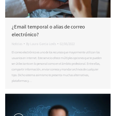
¿Email temporal o alias de correo
electrónico?
Noticias
By
Laura Garcia Lorés
02/08/2022
El correo electrónico es uno de los recursos que mayormente utilizan los
usuarios en internet. Este servicio ofrece múltiples opciones que te pueden
ser útiles tanto en lo personal como en el ámbito profesional. Entre ellas,
compartir información, enviar correos y mandar archivos de cualquier
tipo. Dicho sistema asimismo te presenta muchas alternativas,
plataformas y…