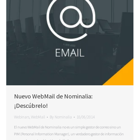
Nuevo WebMail de Nominalia:
¡Descúbrelo!
Webinars
,
WebMail
By
Nominalia
18/06/2014
El nuevo WebMail de Nominalia no es un simple gestor de correo sino un
PIM (Personal Information Manager), un verdadero gestor de información