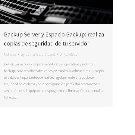
Backup Server y Espacio Backup: realiza
copias de seguridad de tu servidor
Noticias
By
Laura Garcia Lorés
04/10/2016
Existen varias opciones para la gestión de copias de seguridad o
backups para servidores dedicados y virtuales. Si administras tu propio
servidor, es importante que realices regularmente una copia de
seguridad de los datos y de la configuración para estar preparado en
caso de fallos del equipo o de los programas, eliminación accidental de
ficheros…