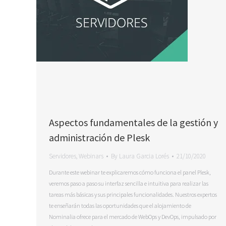
Aspectos fundamentales de la gestión y
administración de Plesk
Servidores
,
Webinars
By
Laura Garcia Lorés
21/10/2020
Durante este webinar te explicaremos cómo funciona el panel Plesk,
veremos paso a paso su interfaz sencilla e intuitiva para realizar las
tareas más básicas y sus principales funcionalidades. Nuestros expertos
te enseñarán todas las oportunidades que el alojamiento de
Nominalia ofrece para el mercado de WebOps y DevOps, impulsado por