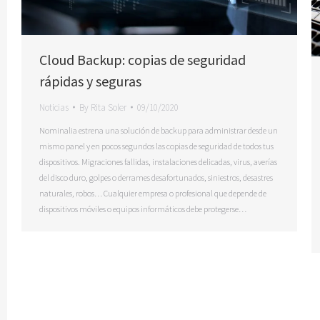
Cloud Backup: copias de seguridad
rápidas y seguras
Noticias
By
Rita Soler
09/10/2020
Nominalia estrena una solución de backup para administrar desde un
mismo panel y en pocos segundos las copias de seguridad de todos tus
dispositivos. Migraciones fallidas, instalaciones delicadas, virus, averías
del disco duro, golpes o derrames desafortunados, siniestros, desastres
naturales, robos… Cualquier empresa o profesional que depende de
dispositivos móviles o equipos informáticos debe protegerse…