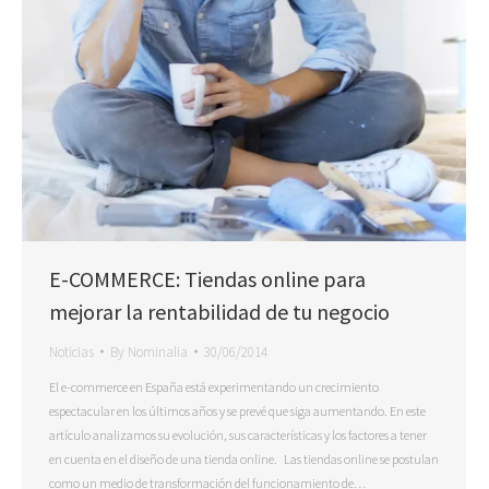
E-COMMERCE: Tiendas online para
mejorar la rentabilidad de tu negocio
Noticias
By
Nominalia
30/06/2014
El e-commerce en España está experimentando un crecimiento
espectacular en los últimos años y se prevé que siga aumentando. En este
artículo analizamos su evolución, sus características y los factores a tener
en cuenta en el diseño de una tienda online. Las tiendas online se postulan
como un medio de transformación del funcionamiento de…