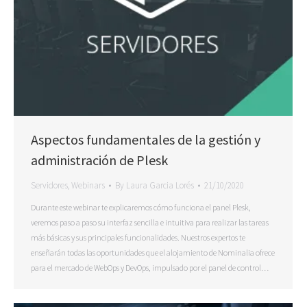
Aspectos fundamentales de la gestión y
administración de Plesk
Servidores
,
Webinars
By
Laura Garcia Lorés
21/10/2020
Durante este webinar te explicaremos cómo funciona el panel Plesk,
veremos paso a paso su interfaz sencilla e intuitiva para realizar las tareas
más básicas y sus principales funcionalidades. Nuestros expertos te
enseñarán todas las oportunidades que el alojamiento de Nominalia ofrece
para el mercado de WebOps y DevOps, impulsado por el panel de control…