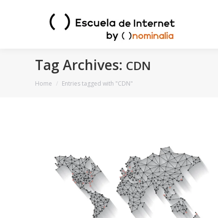
Tag Archives:
CDN
You are here:
Home
Entries tagged with "CDN"