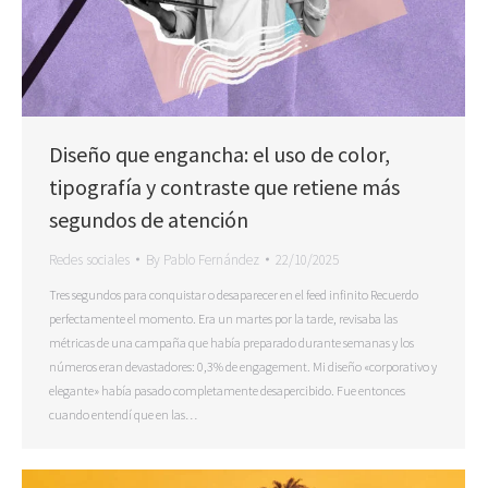
Diseño que engancha: el uso de color,
tipografía y contraste que retiene más
segundos de atención
Redes sociales
By
Pablo Fernández
22/10/2025
Tres segundos para conquistar o desaparecer en el feed infinito Recuerdo
perfectamente el momento. Era un martes por la tarde, revisaba las
métricas de una campaña que había preparado durante semanas y los
números eran devastadores: 0,3% de engagement. Mi diseño «corporativo y
elegante» había pasado completamente desapercibido. Fue entonces
cuando entendí que en las…