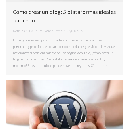
Cómo crear un blog: 5 plataformas ideales
para ello
Noticias
By
Laura Garcia Lorés
27/09/2019
Un blog puede servir para compartir aficiones, entablar relaciones
personales y profesionales, o dar a conocer productos y servicios a la vez que
mejoramos el posicionamiento de una página web. Pero, ¿cómo hacer un
blog de forma sencilla? ¿Qué plataformas existen para crear un blog
moderno? En este artículo respondemos estas preguntas. Cómo crear un…