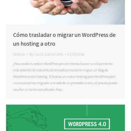
Cómo trasladar o migrar un WordPress de
un hosting a otro
Noticias
By
Laura Garcia Lorés
27/05/2016
¿Has creado tu web en WordPress pero te interesa buscar un alojamiento
más potente? En este artículo te explicamos cómo migrar un blog de
WordPress a otro hosting. Si buscas un nuevo hosting para WordPress pero
nunca antes has migrado una web de un proveedor a otro, el proceso puede
resultar un tanto complicado. Hoy…