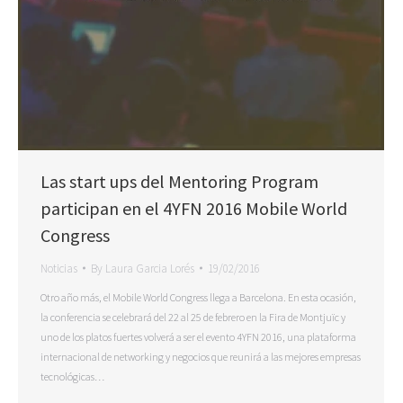
Las start ups del Mentoring Program
participan en el 4YFN 2016 Mobile World
Congress
Noticias
By
Laura Garcia Lorés
19/02/2016
Otro año más, el Mobile World Congress llega a Barcelona. En esta ocasión,
la conferencia se celebrará del 22 al 25 de febrero en la Fira de Montjuïc y
uno de los platos fuertes volverá a ser el evento 4YFN 2016, una plataforma
internacional de networking y negocios que reunirá a las mejores empresas
tecnológicas…